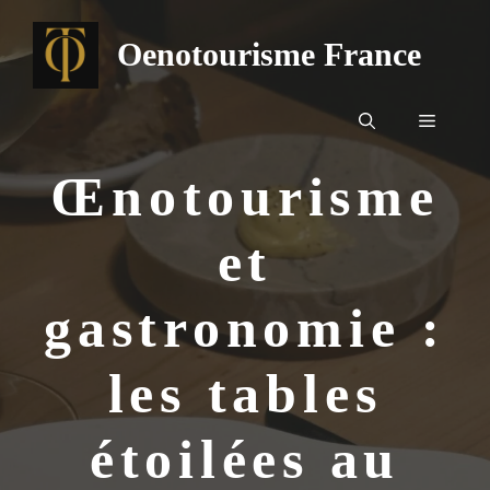
Aller
au
Oenotourisme France
contenu
Menu
Œnotourisme
et
gastronomie :
les tables
étoilées au