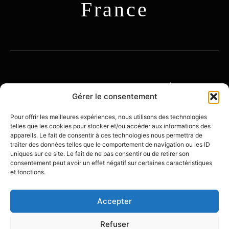
France
© 2026 OENOTOURISME-FRANCE | TOUS
DROITS RÉSERVÉS
Gérer le consentement
Pour offrir les meilleures expériences, nous utilisons des technologies
telles que les cookies pour stocker et/ou accéder aux informations des
À
POLITIQUE DE
MENTIONS
appareils. Le fait de consentir à ces technologies nous permettra de
PROPOS
CONFIDENTIALITÉ
LÉGALES
traiter des données telles que le comportement de navigation ou les ID
uniques sur ce site. Le fait de ne pas consentir ou de retirer son
consentement peut avoir un effet négatif sur certaines caractéristiques
et fonctions.
Accepter
Créé avec ❤️ par
Olivier Beining - Stratégie
Digitale
Refuser