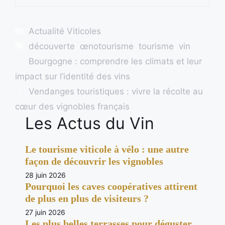
Catégories
Actualité Viticoles
Étiquettes
découverte
,
œnotourisme
,
tourisme
,
vin
Bourgogne : comprendre les climats et leur
impact sur l’identité des vins
Vendanges touristiques : vivre la récolte au
cœur des vignobles français
Les Actus du Vin
Le tourisme viticole à vélo : une autre
façon de découvrir les vignobles
28 juin 2026
Pourquoi les caves coopératives attirent
de plus en plus de visiteurs ?
27 juin 2026
Les plus belles terrasses pour déguster