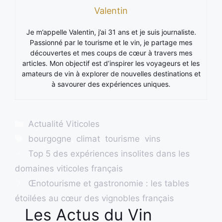
Valentin
Je m’appelle Valentin, j’ai 31 ans et je suis journaliste.
Passionné par le tourisme et le vin, je partage mes
découvertes et mes coups de cœur à travers mes
articles. Mon objectif est d’inspirer les voyageurs et les
amateurs de vin à explorer de nouvelles destinations et
à savourer des expériences uniques.
Catégories
Actualité Viticoles
Étiquettes
bourgogne
,
climat
,
tourisme
,
vins
Top 5 des expériences insolites dans les
domaines viticoles français
Œnotourisme et gastronomie : les tables
étoilées au cœur des vignobles français
Les Actus du Vin