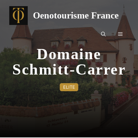
Aller
au
Oenotourisme France
contenu
Menu
Domaine
Schmitt-Carrer
ELITE