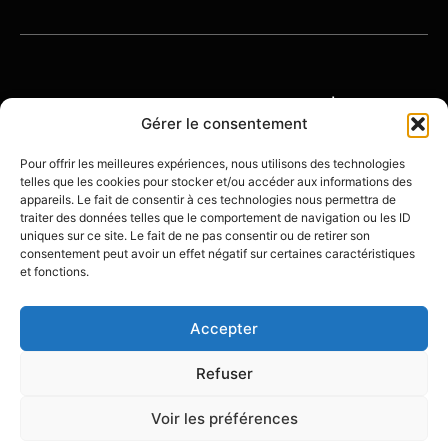
© 2026 OENOTOURISME-FRANCE | TOUS
DROITS RÉSERVÉS
Gérer le consentement
Pour offrir les meilleures expériences, nous utilisons des technologies
telles que les cookies pour stocker et/ou accéder aux informations des
À
POLITIQUE DE
MENTIONS
appareils. Le fait de consentir à ces technologies nous permettra de
PROPOS
CONFIDENTIALITÉ
LÉGALES
traiter des données telles que le comportement de navigation ou les ID
uniques sur ce site. Le fait de ne pas consentir ou de retirer son
consentement peut avoir un effet négatif sur certaines caractéristiques
et fonctions.
Accepter
Créé avec ❤️ par
Olivier Beining - Stratégie
Digitale
Refuser
Voir les préférences