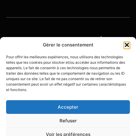
© 2026 OENOTOURISME-FRANCE | TOUS
DROITS RÉSERVÉS
Gérer le consentement
Pour offrir les meilleures expériences, nous utilisons des technologies
telles que les cookies pour stocker et/ou accéder aux informations des
À
POLITIQUE DE
MENTIONS
appareils. Le fait de consentir à ces technologies nous permettra de
PROPOS
CONFIDENTIALITÉ
LÉGALES
traiter des données telles que le comportement de navigation ou les ID
uniques sur ce site. Le fait de ne pas consentir ou de retirer son
consentement peut avoir un effet négatif sur certaines caractéristiques
et fonctions.
Accepter
Créé avec ❤️ par
Olivier Beining - Stratégie
Digitale
Refuser
Voir les préférences