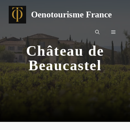
Aller
au
Oenotourisme France
contenu
Menu
Château de
Beaucastel