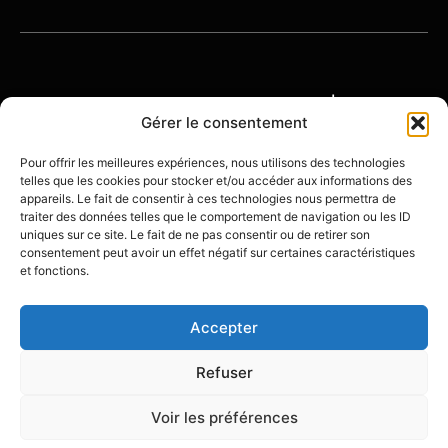
© 2026 OENOTOURISME-FRANCE | TOUS
DROITS RÉSERVÉS
Gérer le consentement
Pour offrir les meilleures expériences, nous utilisons des technologies
telles que les cookies pour stocker et/ou accéder aux informations des
À
POLITIQUE DE
MENTIONS
appareils. Le fait de consentir à ces technologies nous permettra de
PROPOS
CONFIDENTIALITÉ
LÉGALES
traiter des données telles que le comportement de navigation ou les ID
uniques sur ce site. Le fait de ne pas consentir ou de retirer son
consentement peut avoir un effet négatif sur certaines caractéristiques
et fonctions.
Accepter
Créé avec ❤️ par
Olivier Beining - Stratégie
Digitale
Refuser
Voir les préférences