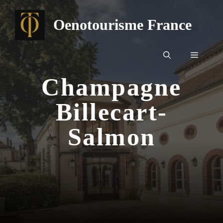
Aller
au
Oenotourisme France
contenu
Menu
Champagne
Billecart-
Salmon