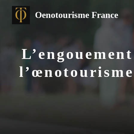
Aller
au
Oenotourisme France
contenu
L’engouement 
l’œnotourisme