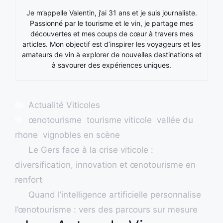
Je m’appelle Valentin, j’ai 31 ans et je suis journaliste.
Passionné par le tourisme et le vin, je partage mes
découvertes et mes coups de cœur à travers mes
articles. Mon objectif est d’inspirer les voyageurs et les
amateurs de vin à explorer de nouvelles destinations et
à savourer des expériences uniques.
Catégories
Actualité Viticoles
Étiquettes
œnotourisme
,
tourisme viticole
,
vallée du
rhone
,
vignobles en scène
Le Gers face à la crise viticole :
diversification, innovation et œnotourisme en
renfort
Quand l’intelligence artificielle personnalise
l’œnotourisme : vers des parcours sur mesure