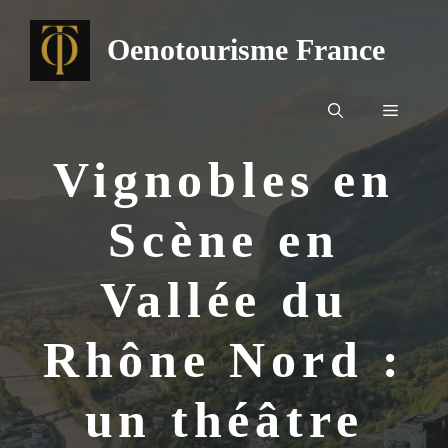
Aller
au
Oenotourisme France
contenu
Menu
Vignobles en
Scène en
Vallée du
Rhône Nord :
un théâtre