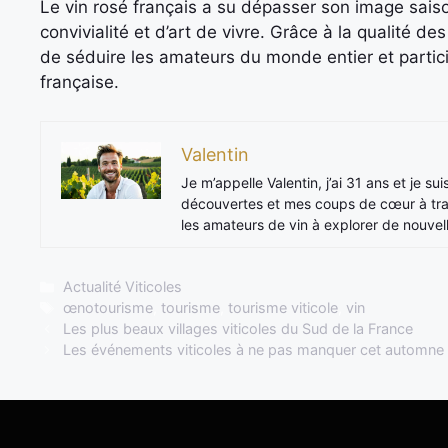
Le vin rosé français a su dépasser son image sais
convivialité et d’art de vivre. Grâce à la qualité des
de séduire les amateurs du monde entier et partic
française.
Valentin
Je m’appelle Valentin, j’ai 31 ans et je su
découvertes et mes coups de cœur à trave
les amateurs de vin à explorer de nouvel
Catégories
Actualité Viticoles
Étiquettes
œnotourisme
,
tourisme
,
tourisme viticole
,
vin
Les plus beaux villages viticoles du Sud de la France
Les événements viticoles à ne pas manquer cet automne