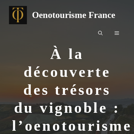
Aller
au
Oenotourisme France
contenu
Menu
À la
découverte
des trésors
du vignoble :
l’oenotourisme