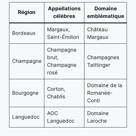
Appellations
Domaine
Région
célèbres
emblématique
Margaux,
Château
Bordeaux
Saint-Émilion
Margaux
Champagne
brut,
Champagnes
Champagne
Champagne
Taittinger
rosé
Domaine de la
Corton,
Bourgogne
Romanée-
Chablis
Conti
AOC
Domaine
Languedoc
Languedoc
Laroche