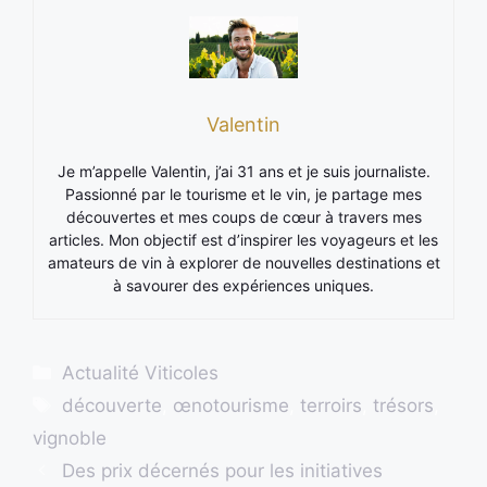
Valentin
Je m’appelle Valentin, j’ai 31 ans et je suis journaliste.
Passionné par le tourisme et le vin, je partage mes
découvertes et mes coups de cœur à travers mes
articles. Mon objectif est d’inspirer les voyageurs et les
amateurs de vin à explorer de nouvelles destinations et
à savourer des expériences uniques.
Catégories
Actualité Viticoles
Étiquettes
découverte
,
œnotourisme
,
terroirs
,
trésors
,
vignoble
Des prix décernés pour les initiatives