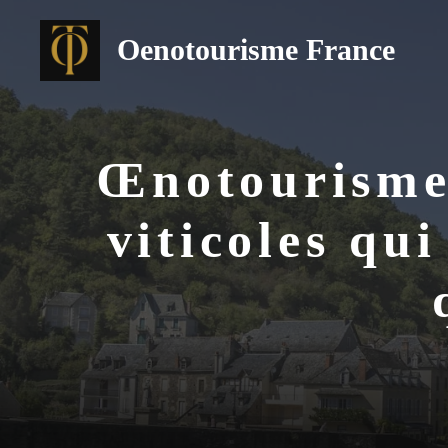
Aller
au
Oenotourisme France
contenu
Œnotourisme 
viticoles qu