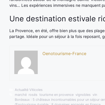
vins… Les expériences immersives ne manquent p
Une destination estivale r
La Provence, en été, offre bien plus que des plages. 
partage. Idéale pour un séjour à la fois reposant, 
Oenotourisme-France
Catégories
Actualité Viticoles
Étiquettes
marché
,
rosés
,
tourisme en provence
,
vignobles
,
vin
Bordeaux : 5 châteaux incontournables pour un séjour œn
Œnotourisme durable : 8 domaines engagés en France