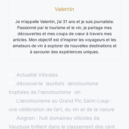
Valentin
Je m’appelle Valentin, j’ai 31 ans et je suis journaliste.
Passionné par le tourisme et le vin, je partage mes
découvertes et mes coups de cœur à travers mes
articles. Mon objectif est d’inspirer les voyageurs et les
amateurs de vin à explorer de nouvelles destinations et
à savourer des expériences uniques.
Catégories
Actualité Viticoles
Étiquettes
découverte
,
lauréats
,
œnotourisme
,
trophées de l'œnotourisme
,
vin
L’œnotourisme au Grand Pic Saint-Loup :
une célébration de l’art, du vin et de la nature
Avignon : huit domaines viticoles de
Vaucluse brillent dans le classement des cent