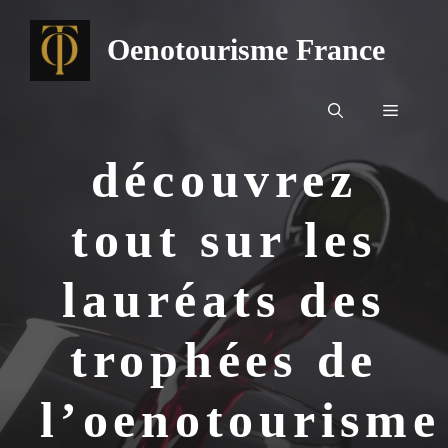
Aller
au
Oenotourisme France
contenu
Menu
découvrez
tout sur les
lauréats des
trophées de
l’oenotourisme