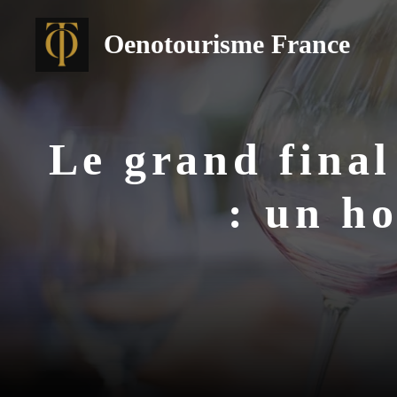
Aller
au
Oenotourisme France
contenu
Le grand fina
: un h