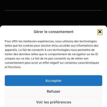
© 2026 OENOTOURISME-FRANCE | TOUS
DROITS RÉSERVÉS
Gérer le consentement
Pour offrir les meilleures expériences, nous utilisons des technologies
telles que les cookies pour stocker et/ou accéder aux informations des
À
POLITIQUE DE
MENTIONS
appareils. Le fait de consentir à ces technologies nous permettra de
PROPOS
CONFIDENTIALITÉ
LÉGALES
traiter des données telles que le comportement de navigation ou les ID
uniques sur ce site. Le fait de ne pas consentir ou de retirer son
consentement peut avoir un effet négatif sur certaines caractéristiques
et fonctions.
Accepter
Créé avec ❤️ par
Olivier Beining - Stratégie
Digitale
Refuser
Voir les préférences