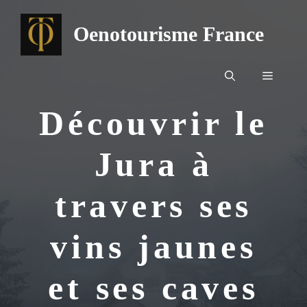
Aller
au
Oenotourisme France
contenu
Menu
Découvrir le
Jura à
travers ses
vins jaunes
et ses caves