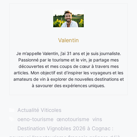
Valentin
Je m’appelle Valentin, j’ai 31 ans et je suis journaliste.
Passionné par le tourisme et le vin, je partage mes
découvertes et mes coups de cœur à travers mes
articles. Mon objectif est d’inspirer les voyageurs et les
amateurs de vin à explorer de nouvelles destinations et
à savourer des expériences uniques.
Catégories
Actualité Viticoles
Étiquettes
oeno-tourisme
,
œnotourisme
,
vins
Destination Vignobles 2026 à Cognac :