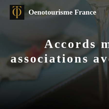
Aller
au
Oenotourisme France
contenu
Accords me
associations av