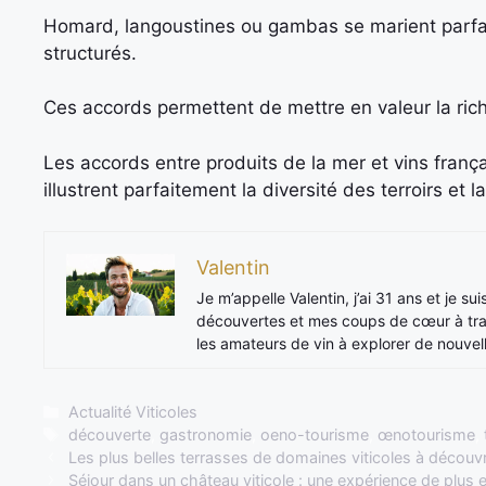
Homard, langoustines ou gambas se marient parfa
structurés.
Ces accords permettent de mettre en valeur la ri
Les accords entre produits de la mer et vins françai
illustrent parfaitement la diversité des terroirs et
Valentin
Je m’appelle Valentin, j’ai 31 ans et je su
découvertes et mes coups de cœur à trave
les amateurs de vin à explorer de nouvel
Catégories
Actualité Viticoles
Étiquettes
découverte
,
gastronomie
,
oeno-tourisme
,
œnotourisme
,
Les plus belles terrasses de domaines viticoles à découvr
Séjour dans un château viticole : une expérience de plus 